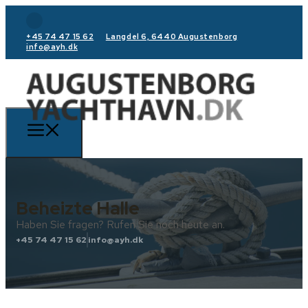
+45 74 47 15 62
Langdel 6, 6440 Augustenborg
info@ayh.dk
Beheizte Halle
Haben Sie fragen? Rufen Sie noch heute an.
+45 74 47 15 62
info@ayh.dk