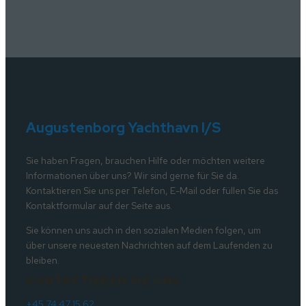
Augustenborg Yachthavn I/S
Sie haben Fragen, brauchen Hilfe oder möchten weitere
Informationen über uns? Wir sind gerne für Sie da.
Kontaktieren Sie uns per Telefon, E-Mail oder füllen Sie das
Kontaktformular auf der Seite aus.
Sie können uns auch in den sozialen Medien folgen, um
über unsere neuesten Nachrichten auf dem Laufenden zu
bleiben.
KONTAKTIEREN SIE UNS
+45 74 47 15 62