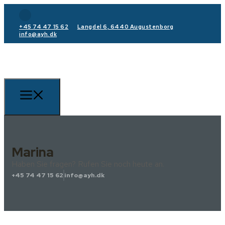
+45 74 47 15 62
Langdel 6, 6440 Augustenborg
info@ayh.dk
Marina
Haben Sie fragen? Rufen Sie noch heute an.
+45 74 47 15 62
info@ayh.dk