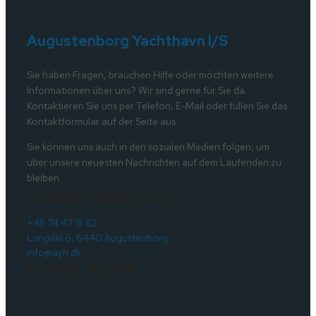
Augustenborg Yachthavn I/S
Sie haben Fragen, brauchen Hilfe oder möchten weitere
Informationen über uns? Wir sind gerne für Sie da.
Kontaktieren Sie uns per Telefon, E-Mail oder füllen Sie das
Kontaktformular auf der Seite aus.
Sie können uns auch in den sozialen Medien folgen, um
über unsere neuesten Nachrichten auf dem Laufenden zu
bleiben.
KONTAKTIEREN SIE UNS
+45 74 47 15 62
Langdel 6, 6440 Augustenborg
info@ayh.dk
FOLGEN SIE UNS