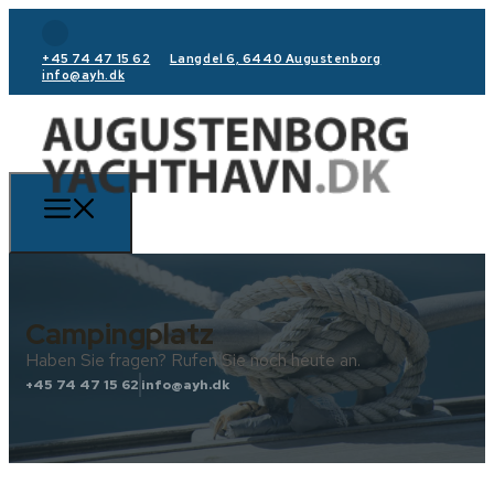
+45 74 47 15 62
Langdel 6, 6440 Augustenborg
info@ayh.dk
Campingplatz
Haben Sie fragen? Rufen Sie noch heute an.
+45 74 47 15 62
info@ayh.dk