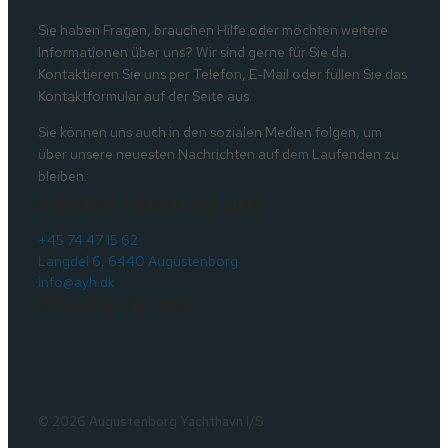
Sie haben Fragen, brauchen Hilfe oder möchten weitere
Informationen über uns? Wir sind gerne für Sie da.
Kontaktieren Sie uns per Telefon, E-Mail oder füllen Sie das
Kontaktformular auf der Seite aus.
Sie können uns auch in den sozialen Medien folgen, um
über unsere neuesten Nachrichten auf dem Laufenden zu
bleiben.
KONTAKTIEREN SIE UNS
+45 74 47 15 62
Langdel 6, 6440 Augustenborg
info@ayh.dk
FOLGEN SIE UNS
© 2026 Augustenborg Yachthavn I/S