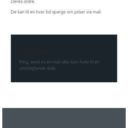
Deres ordre.
De kan til en hver tid spørge om priser via mail.
Kontakt os
Ring, send os en mail eller kom forbi til en
uforpligtende snak.