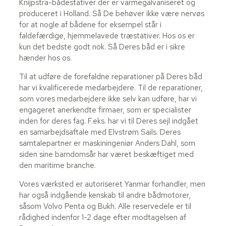
Knijpstra-bådestativer der er varmegalvaniseret og
produceret i Holland. Så De behøver ikke være nervøs
for at nogle af bådene for eksempel står i
faldefærdige, hjemmelavede træstativer. Hos os er
kun det bedste godt nok. Så Deres båd er i sikre
hænder hos os.
Til at udføre de forefaldne reparationer på Deres båd
har vi kvalificerede medarbejdere. Til de reparationer,
som vores medarbejdere ikke selv kan udføre, har vi
engageret anerkendte firmaer, som er specialister
inden for deres fag. F.eks. har vi til Deres sejl indgået
en samarbejdsaftale med Elvstrøm Sails. Deres
samtalepartner er maskiningeniør Anders Dahl, som
siden sine barndomsår har været beskæftiget med
den maritime branche.
Vores værksted er autoriseret Yanmar forhandler, men
har også indgående kenskab til andre bådmotorer,
såsom Volvo Penta og Bukh. Alle reservedele er til
rådighed indenfor 1-2 dage efter modtagelsen af