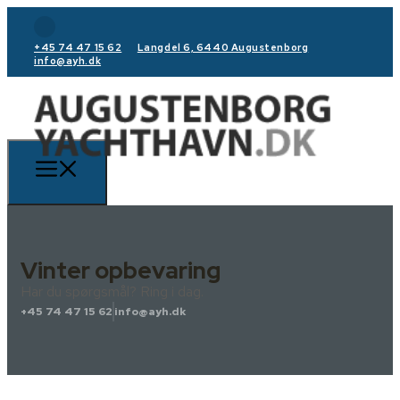
+45 74 47 15 62
Langdel 6, 6440 Augustenborg
info@ayh.dk
Vinter opbevaring
Har du spørgsmål? Ring i dag.
+45 74 47 15 62
info@ayh.dk