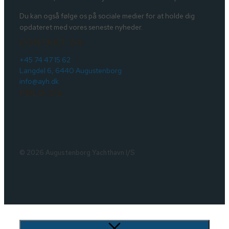
Du kan også følge os på sociale medier for at holde dig
opdateret med vores seneste nyheder.
KONTAKT OS
+45 74 47 15 62
Langdel 6, 6440 Augustenborg
info@ayh.dk
FØLG OS
© 2026 Augustenborg Yachthavn I/S