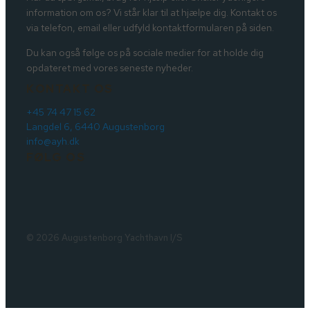
information om os? Vi står klar til at hjælpe dig. Kontakt os
via telefon, email eller udfyld kontaktformularen på siden.
Du kan også følge os på sociale medier for at holde dig
opdateret med vores seneste nyheder.
KONTAKT OS
+45 74 47 15 62
Langdel 6, 6440 Augustenborg
info@ayh.dk
FØLG OS
© 2026 Augustenborg Yachthavn I/S