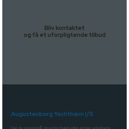
Bliv kontaktet
og få et uforpligtende tilbud
Augustenborg Yachthavn I/S
Har du spørgsmål, brug for hjælp eller ønsker yderligere