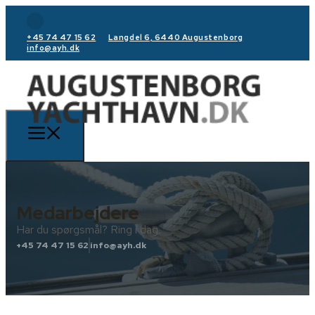
+45 74 47 15 62
Langdel 6, 6440 Augustenborg
info@ayh.dk
Medarbejdere
Har du spørgsmål? Ring i dag.
+45 74 47 15 62
info@ayh.dk